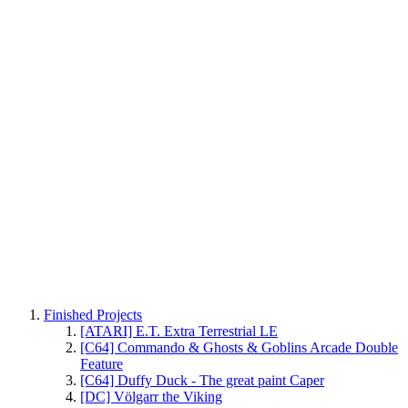
Finished Projects
[ATARI] E.T. Extra Terrestrial LE
[C64] Commando & Ghosts & Goblins Arcade Double
Feature
[C64] Duffy Duck - The great paint Caper
[DC] Völgarr the Viking